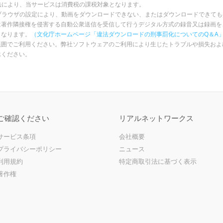
税法により、当サービスは消費税の課税対象となります。
ブラウザの設定により、動画をダウンロードできない、またはダウンロードできて
は著作隣接権を侵害する自動公衆送信を受信して行うデジタル方式の録音又は録画を
となります。
（文化庁ホームページ「違法ダウンロードの刑事罰化についてのQ＆A
範囲でご利用ください。弊社ソフトウェアのご利用により生じたトラブルや損失およ
承ください。
ご確認ください
リアルネットワークス
サービス条項
会社概要
プライバシーポリシー
ニュース
利用規約
特定商取引法に基づく表示
著作権