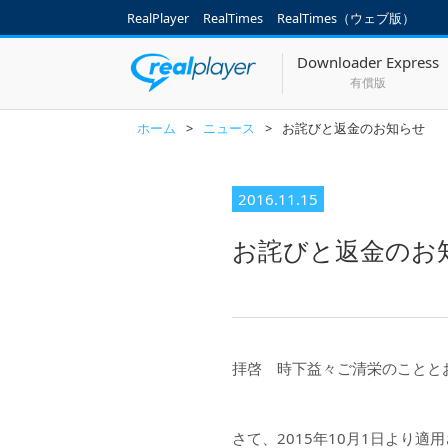
RealPlayer
RealTimes
RealTimes（ウェブ版）
Downloader Express
有償版
ホーム
>
ニュース
>
お詫びと返金のお知らせ
2016.11.15
お詫びと返金のお
拝啓 時下益々ご清栄のことと
さて、2015年10月1日より