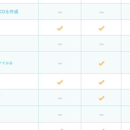
質CDを作成
ァイルを
ー