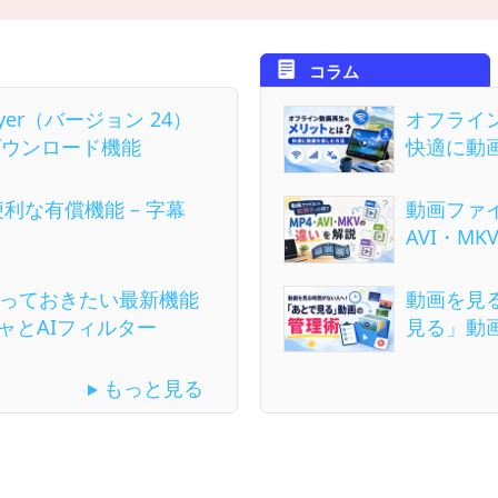
コラム
ayer（バージョン 24）
オフライ
ダウンロード機能
快適に動
 の便利な有償機能 – 字幕
動画ファ
AVI・M
rの知っておきたい最新機能
動画を見
ャとAIフィルター
見る」動
もっと見る