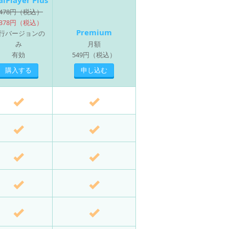
alPlayer Plus
,478円（税込）
,378円（税込）
Premium
行バージョンの
み
月額
有効
549円（税込）
購入する
申し込む