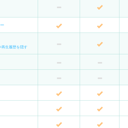
ター
や再生履歴を隠す