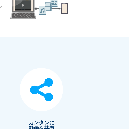
デ
カンタンに
動画を共有