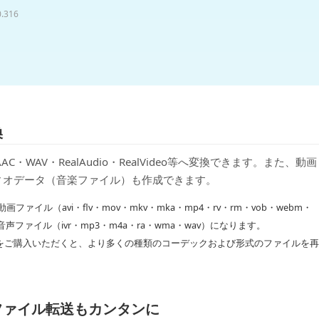
0.316
換
AC・WAV・RealAudio・RealVideo等へ変換できます。また、動画
ィオデータ（音楽ファイル）も作成できます。
イル（avi・flv・mov・mkv・mka・mp4・rv・rm・vob・webm・
id）、音声ファイル（ivr・mp3・m4a・ra・wma・wav）になります。
 Plusをご購入いただくと、より多くの種類のコーデックおよび形式のファイルを再
ファイル転送もカンタンに