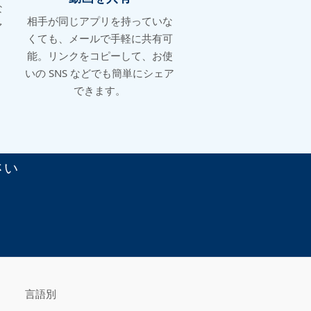
な
相手が同じアプリを持っていな
ァ
くても、メールで手軽に共有可
能。リンクをコピーして、お使
いの SNS などでも簡単にシェア
できます。
さい
言語別