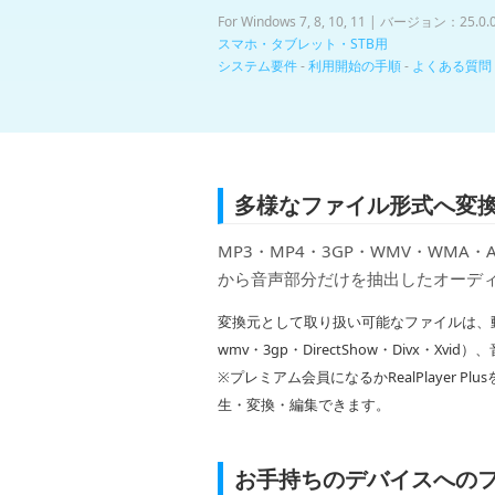
For Windows 7, 8, 10, 11 | バージョン：25.0.
スマホ・タブレット・STB用
システム要件
-
利用開始の手順
-
よくある質問
多様なファイル形式へ変
MP3・MP4・3GP・WMV・WMA・A
から音声部分だけを抽出したオーデ
変換元として取り扱い可能なファイルは、動画ファ
wmv・3gp・DirectShow・Divx・Xv
※プレミアム会員になるかRealPlayer
生・変換・編集できます。
お手持ちのデバイスへの