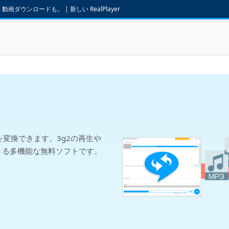
画ダウンロードも。 | 新しい RealPlayer
）
ァイルを変換できます。3g2の再生や
きる多機能な無料ソフトです。