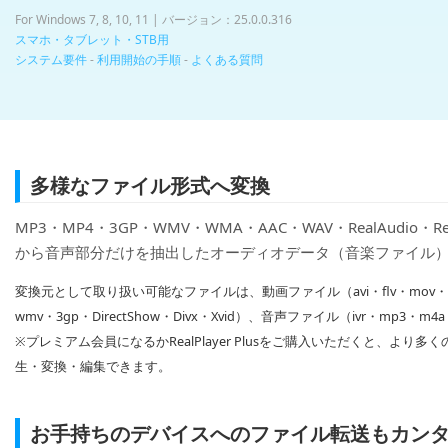
For Windows 7, 8, 10, 11 | バージョン：25.0.0.316
スマホ・タブレット・STB用
システム要件
-
利用開始の手順
-
よくある質問
多様なファイル形式へ変換
MP3・MP4・3GP・WMV・WMA・AAC・WAV・RealAudio
から音声部分だけを抽出したオーディオデータ（音楽ファイル
変換元として取り扱い可能なファイルは、動画ファイル（avi・flv・mov・mk
wmv・3gp・DirectShow・Divx・Xvid）、音声ファイル（ivr・mp3・
※プレミアム会員になるかRealPlayer Plusをご購入いただくと、よ
生・変換・編集できます。
お手持ちのデバイスへのファイル転送もカン