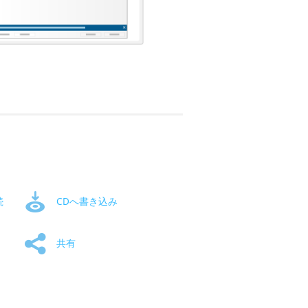
続
CDへ書き込み
共有