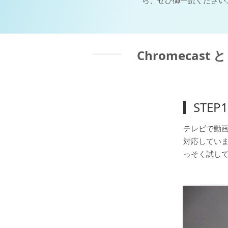
ら、ぜひ御一読ください
Chromecast
STEP
テレビで動画を
対応してい
っそく試し