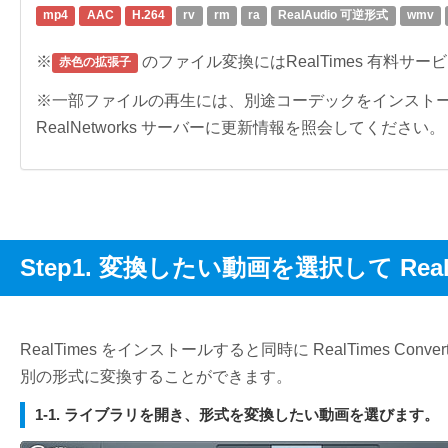
mp4
AAC
H.264
rv
rm
ra
RealAudio 可逆形式
wmv
※
のファイル変換にはRealTimes 有料サ
赤色の拡張子
※一部ファイルの再生には、別途コーデックをインスト
RealNetworks サーバーに更新情報を照会してください。
Step1. 変換したい動画を選択して RealT
RealTimes をインストールすると同時に RealTimes 
別の形式に変換することができます。
1-1. ライブラリを開き、形式を変換したい動画を選びます。