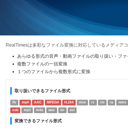
RealTimesは多彩なファイル変換に対応しているメディ
あらゆる形式の音声・動画ファイルの取り扱い・ファ
複数ファイルの一括変換
１つのファイルから複数形式に変換
取り扱いできるファイル形式
flv
mp4
AAC
MPEG4
H.264
mov
rv
rm
ra
wmv
vob
mp3
m4a
wav
ivr
avi
変換できるファイル形式